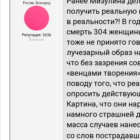
Ранее Мизулина де
Россия, Белгород
получить реальную 
в реальности?! В г
смерть 304 женщины
Репутация: 2636
В отпуске
тоже не принято го
лучезарный образ н
что без зазрения со
«венцами творения».
поводу того, что р
опросить действую
Картина, что они на
намного страшней да
масса случаев нане
со слов пострадавши