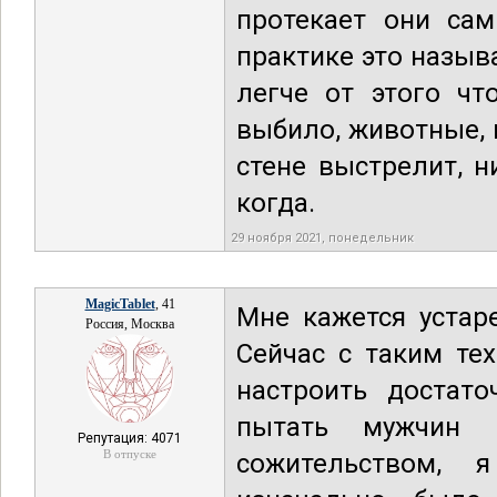
протекает они сам
практике это назыв
легче от этого чт
выбило, животные, 
стене выстрелит, н
когда.
29 ноября 2021, понедельник
MagicTablet
, 41
Мне кажется устар
Россия, Москва
Сейчас с таким те
настроить достат
пытать мужчин
Репутация: 4071
В отпуске
сожительством, 