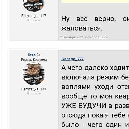
Репутация: 147
Ну все верно, о
В отпуске
жаловаться.
29 ноября 2021, понедельник
Котэ
, 45
Garage_777,
Россия, Кострома
А чего далеко ходит
включала режим бес
воплями уходи отс
Репутация: 147
В отпуске
вообще то моя квар
УЖЕ БУДУЧИ в разв
отсюда пока я тебе 
было - чего один 