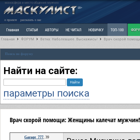
маносфера и место общения мужчин
18+
о проекте
рассказать о нас
Главная
СТАТЬИ
АВТОРЫ
НЕ ЧИТАЛ
НОВИЧКУ
ТОП-100
ФОР
Главная
ФОРУМ
Ветка: Наболевшее. Выскажись!
Врач скорой помощ
Ветка: Расстаюсь или Развожусь. САНЧАС
Ветка: Наболевшее. Выскажись!
Р
Поиск по форуму
РАЗДЕЛ: Разное
УЧЕБНИК
ТРИЛОГИЯ
ВИТРИНА
КОПИЛКА
ОТНОШ
Найти на сайте:
параметры поиска
Врач скорой помощи: Женщины калечат мужчин!
Garage_777
, 39