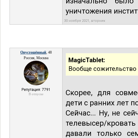
изначально было
уничтожения инстит
30 ноября 2021, вторник
Опустошённый
, 48
Россия, Москва
MagicTablet:
Вообще сожительство 
Репутация: 7791
Скорее, для совме
В отпуске
дети с ранних лет п
Сейчас... Ну, не се
телевысер/кровать
давали только се